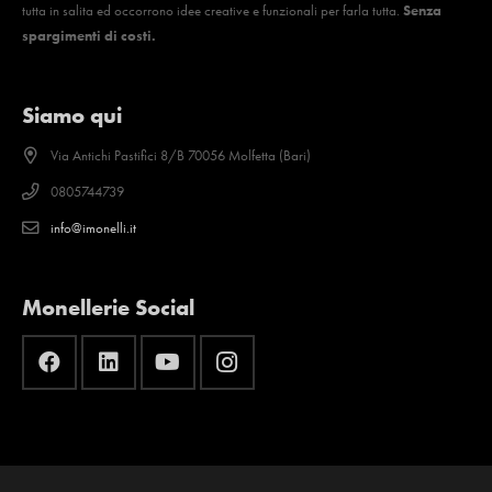
tutta in salita ed occorrono idee creative e funzionali per farla tutta.
Senza
spargimenti di costi.
Siamo qui
Via Antichi Pastifici 8/B 70056 Molfetta (Bari)
0805744739
info@imonelli.it
Monellerie Social