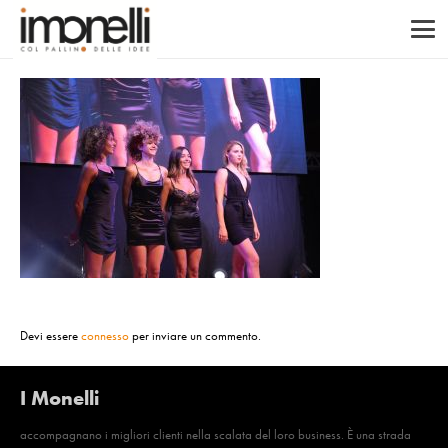
Devi essere
connesso
per inviare un commento.
I Monelli
accompagnano i migliori clienti nella scalata del loro business. È una strada