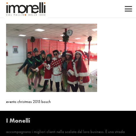
evento christmas 2015 bosch
I Monelli
accompagnano i migliori clienti nella scalata del loro business. È una strada