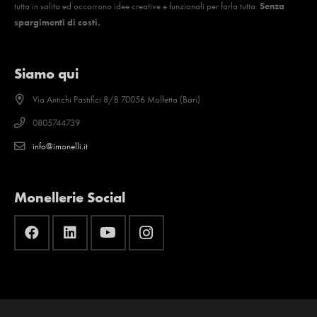
tutta in salita ed occorrono idee creative e funzionali per farla tutta.
Senza
spargimenti di costi.
Siamo qui
Via Antichi Pastifici 8/B 70056 Molfetta (Bari)
0805744739
info@imonelli.it
Monellerie Social