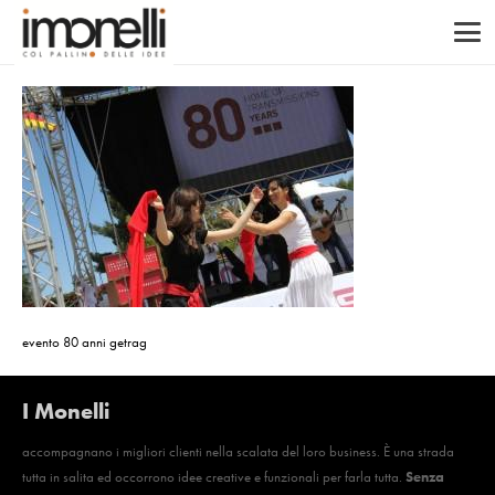
evento 80 anni getrag
I Monelli
accompagnano i migliori clienti nella scalata del loro business. È una strada
tutta in salita ed occorrono idee creative e funzionali per farla tutta.
Senza