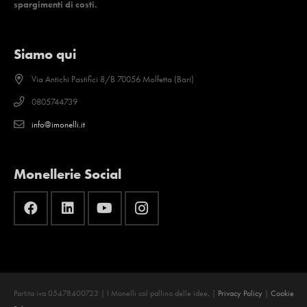
spargimenti di costi.
Siamo qui
Via Antichi Pastifici 8/B 70056 Molfetta (Bari)
0805744739
info@imonelli.it
Monellerie Social
Partita iva 05478400723 | I Monelli col pallino delle idee
.
|
Privacy Policy
|
Cookie