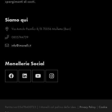
spargimenti di costi.
Siamo qui
Via Antichi Pastifici 8/B 70056 Molfetta (Bari)
0805744739
info@imonelli.it
Monellerie Social
Partita iva 05478400723 | I Monelli col pallino delle idee
.
|
Privacy Policy
|
Cookie