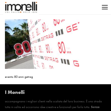
evento 80 anni getrag
I Monelli
accompagnano i migliori clienti nella scalata del loro business. È una strada
tutta in salita ed occorrono idee creative e funzionali per farla tutta.
Senza