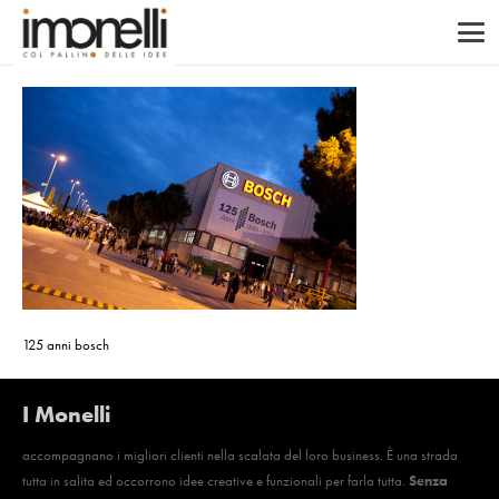
125 anni bosch
I Monelli
accompagnano i migliori clienti nella scalata del loro business. È una strada
tutta in salita ed occorrono idee creative e funzionali per farla tutta.
Senza