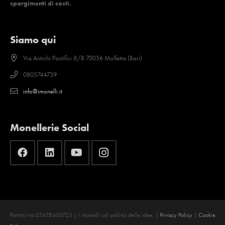
spargimenti di costi.
Siamo qui
Via Antichi Pastifici 8/B 70056 Molfetta (Bari)
0805744739
info@imonelli.it
Monellerie Social
Partita iva 05478400723 | I Monelli col pallino delle idee
.
|
Privacy Policy
|
Cookie