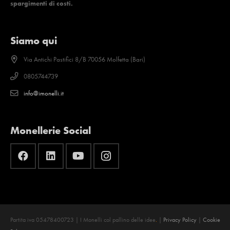
spargimenti di costi.
Siamo qui
Via Antichi Pastifici 8/B 70056 Molfetta (Bari)
0805744739
info@imonelli.it
Monellerie Social
Partita iva 05478400723 | I Monelli col pallino delle idee
.
|
Privacy Policy
|
Cookie