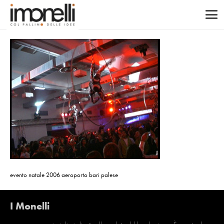
evento natale 2006 aeroporto bari palese
I Monelli