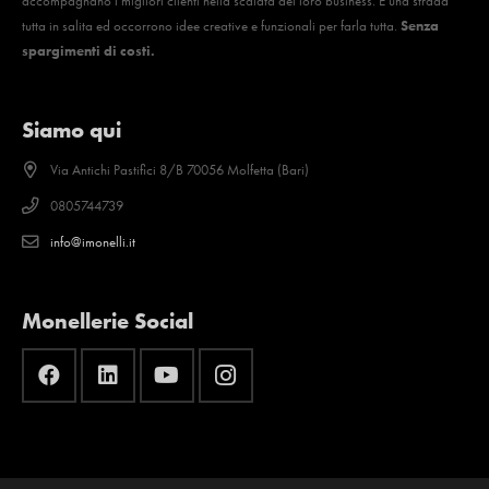
accompagnano i migliori clienti nella scalata del loro business. È una strada
tutta in salita ed occorrono idee creative e funzionali per farla tutta.
Senza
spargimenti di costi.
Siamo qui
Via Antichi Pastifici 8/B 70056 Molfetta (Bari)
0805744739
info@imonelli.it
Monellerie Social