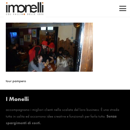
tour pampero
I Monelli
accompagnano i migliori clienti nella scalata del loro business. È una strada
tutta in salita ed occorrono idee creative e funzionali per farla tutta.
Senza
spargimenti di costi.