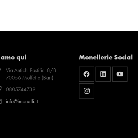
iamo qui
Monellerie Social
Via Antichi Pastifici 8/B
70056 Molfetta (Bari)
0805744739
info@imonelli.it