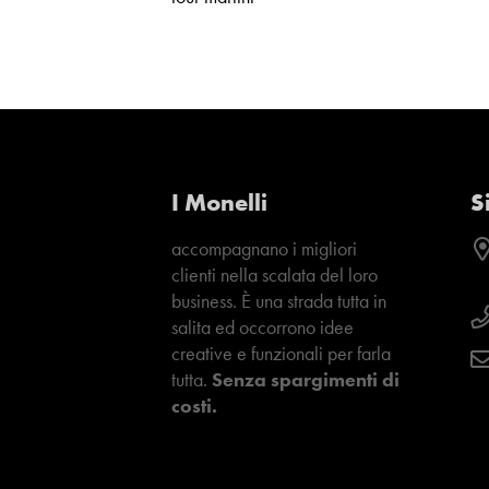
I Monelli
S
accompagnano i migliori
clienti nella scalata del loro
business. È una strada tutta in
salita ed occorrono idee
creative e funzionali per farla
tutta.
Senza spargimenti di
costi.