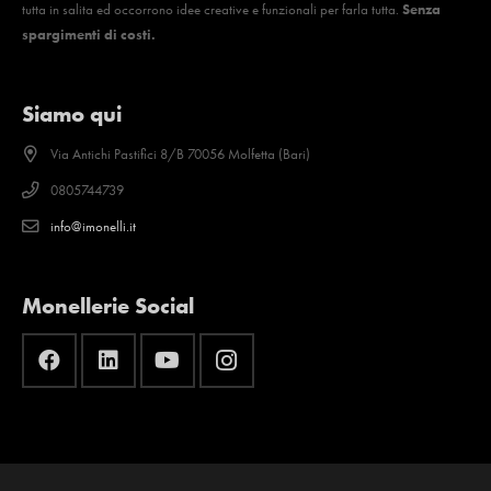
tutta in salita ed occorrono idee creative e funzionali per farla tutta.
Senza
spargimenti di costi.
Siamo qui
Via Antichi Pastifici 8/B 70056 Molfetta (Bari)
0805744739
info@imonelli.it
Monellerie Social