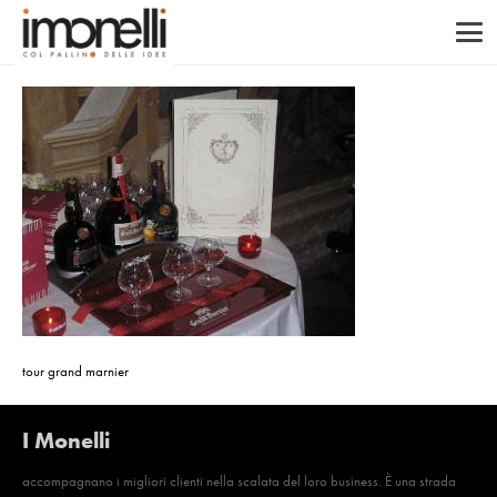
tour grand marnier
I Monelli
accompagnano i migliori clienti nella scalata del loro business. È una strada