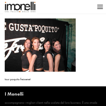
tour poquito freixenet
I Monelli
accompagnano i migliori clienti nella scalata del loro business. È una strada