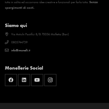
tutta in salita ed occorrono idee creative e funzionali per farla tutta.
Senza
spargimenti di costi.
Siamo qui
Via Antichi Pastifici 8/B 70056 Molfetta (Bari)
0805744739
info@imonelli.it
Monellerie Social