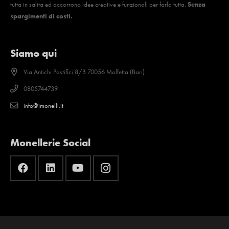
tutta in salita ed occorrono idee creative e funzionali per farla tutta.
Senza
spargimenti di costi.
Siamo qui
Via Antichi Pastifici 8/B 70056 Molfetta (Bari)
0805744739
info@imonelli.it
Monellerie Social