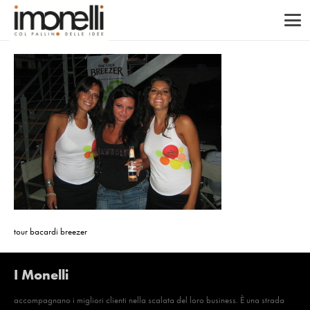
tour bacardi breezer
I Monelli
accompagnano i migliori clienti nella scalata del loro business. È una strada