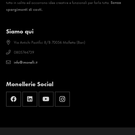
tutta in salita ed occorrono idee creative e funzionali per farla tutta.
Senza
spargimenti di costi.
Siamo qui
Via Antichi Pastifici 8/B 70056 Molfetta (Bari)
0805744739
info@imonelli.it
Monellerie Social