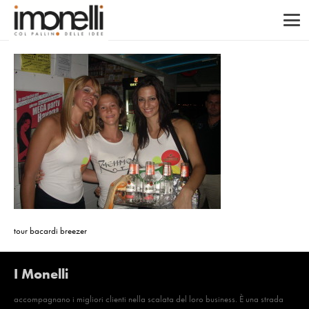
tour bacardi breezer
I Monelli
accompagnano i migliori clienti nella scalata del loro business. È una strada