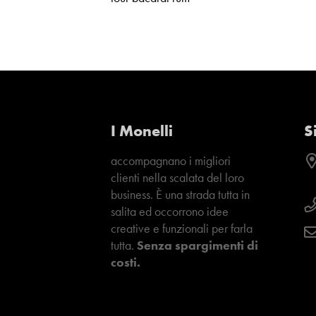
I Monelli
S
accompagnano i migliori
clienti nella scalata del loro
business. È una strada tutta in
salita ed occorrono idee
creative e funzionali per farla
tutta.
Senza spargimenti di
costi.