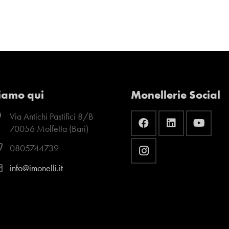
iamo qui
Monellerie Social
Via Antichi Pastifici 8/B
70056 Molfetta (Bari)
0805744739
info@imonelli.it