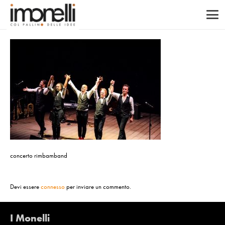
concerto rimbamband
Devi essere
connesso
per inviare un commento.
I Monelli