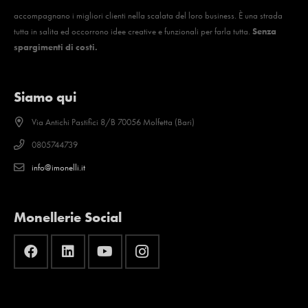
accompagnano i migliori clienti nella scalata del loro business. È una strada
tutta in salita ed occorrono idee creative e funzionali per farla tutta.
Senza
spargimenti di costi.
Siamo qui
Via Antichi Pastifici 8/B 70056 Molfetta (Bari)
0805744739
info@imonelli.it
Monellerie Social