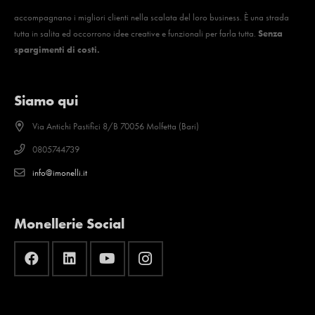
accompagnano i migliori clienti nella scalata del loro business. È una strada
tutta in salita ed occorrono idee creative e funzionali per farla tutta.
Senza
spargimenti di costi.
Siamo qui
Via Antichi Pastifici 8/B 70056 Molfetta (Bari)
0805744739
info@imonelli.it
Monellerie Social