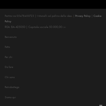
Partita iva 05478400723 | I Monelli col pallino delle idee
.
|
Privacy Policy
|
Cookie
Policy
REA: BA-425050 | Capitale sociale 50.000,00 i.v.
Benvenuto
Fatto
Per chi
Da fare
Chi sono
Retrobottega
Siamo qui