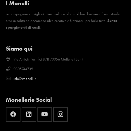
I Monelli
accompagnano i migliori clienti nella scalata del loro business. È una strada
tutta in salita ed occorrono idee creative e funzionali per farla tutta.
Senza
spargimenti di costi.
Siamo qui
Via Antichi Pastifici 8/B 70056 Molfetta (Bari)
0805744739
info@imonelli.it
Monellerie Social