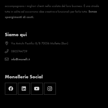
accompagnano i migliori clienti nella scalata del loro business. È una strada
tutta in salita ed occorrono idee creative e funzionali per farla tutta.
Senza
spargimenti di costi.
Siamo qui
Via Antichi Pastifici 8/B 70056 Molfetta (Bari)
0805744739
info@imonelli.it
Monellerie Social