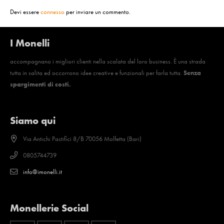
Devi essere
connesso
per inviare un commento.
I Monelli
accompagnano i migliori clienti nella scalata del loro business. È una strada
tutta in salita ed occorrono idee creative e funzionali per farla tutta.
Senza
spargimenti di costi.
Siamo qui
Via Antichi Pastifici 8/B 70056 Molfetta (Bari)
0805744739
info@imonelli.it
Monellerie Social