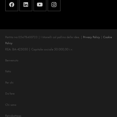
Partita iva 05478400723 | I Monelli col pallino delle idee
.
|
Privacy Policy
|
Cookie
Policy
REA: BA-425050 | Capitale sociale 50.000,00 i.v.
Benvenuto
Fatto
Per chi
Da fare
Chi sono
Retrobottega