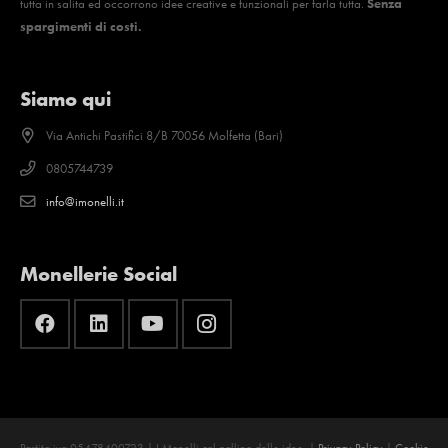
tutta in salita ed occorrono idee creative e funzionali per farla tutta.
Senza
spargimenti di costi.
Siamo qui
Via Antichi Pastifici 8/B 70056 Molfetta (Bari)
0805744739
info@imonelli.it
Monellerie Social