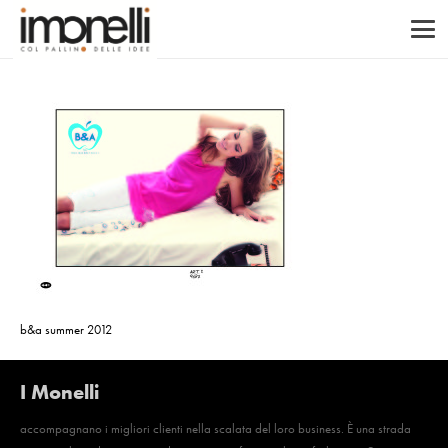
b&a summer 2012
I Monelli
accompagnano i migliori clienti nella scalata del loro business. È una strada