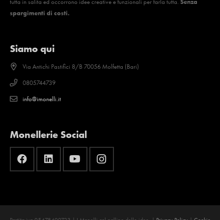
tutta in salita ed occorrono idee creative e funzionali per farla tutta.
Senza
spargimenti di costi.
Siamo qui
Via Antichi Pastifici 8/B 70056 Molfetta (Bari)
0805744739
info@imonelli.it
Monellerie Social