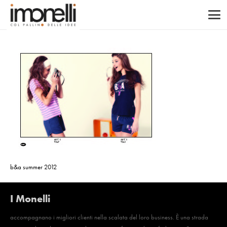
b&a summer 2012
I Monelli
accompagnano i migliori clienti nella scalata del loro business. È una strada