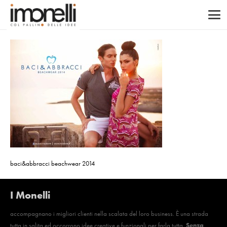
baci&abbracci beachwear 2014
I Monelli
accompagnano i migliori clienti nella scalata del loro business. È una strada
tutta in salita ed occorrono idee creative e funzionali per farla tutta.
Senza