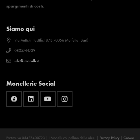
spargimenti di costi.
Siamo qui
Via Antichi Pastifici 8/B 70056 Molfetta (Bari)
0805744739
info@imonelli.it
Monellerie Social
Partita iva 05478400723 | I Monelli col pallino delle idee
.
|
Privacy Policy
|
Cookie