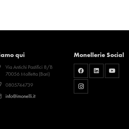
iamo qui
Monellerie Social
Via Antichi Pastifici 8/B
70056 Molfetta (Bari)
0805744739
info@imonelli.it