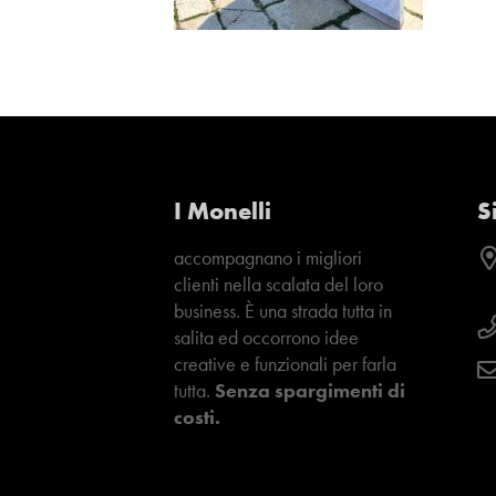
I Monelli
S
accompagnano i migliori
clienti nella scalata del loro
business. È una strada tutta in
salita ed occorrono idee
creative e funzionali per farla
tutta.
Senza spargimenti di
costi.