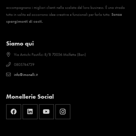
accompagnano i migliori clienti nella scalata del loro business. È una strada
tutta in salita ed occorrono idee creative e funzionali per farla tutta.
Senza
spargimenti di costi.
Siamo qui
Via Antichi Pastifici 8/B 70056 Molfetta (Bari)
0805744739
info@imonelli.it
Monellerie Social