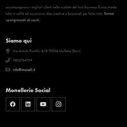
accompagnano i migliori clienti nella scalata del loro business. È una strada
tutta in salita ed occorrono idee creative e funzionali per farla tutta.
Senza
spargimenti di costi.
Siamo qui
Via Antichi Pastifici 8/B 70056 Molfetta (Bari)
0805744739
info@imonelli.it
Monellerie Social