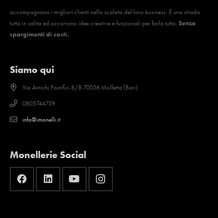
accompagnano i migliori clienti nella scalata del loro business. È una strada
tutta in salita ed occorrono idee creative e funzionali per farla tutta.
Senza
spargimenti di costi.
Siamo qui
Via Antichi Pastifici 8/B 70056 Molfetta (Bari)
0805744739
info@imonelli.it
Monellerie Social