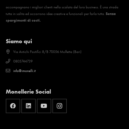
accompagnano i migliori clienti nella scalata del loro business. È una strada
tutta in salita ed occorrono idee creative e funzionali per farla tutta.
Senza
spargimenti di costi.
Siamo qui
Via Antichi Pastifici 8/B 70056 Molfetta (Bari)
0805744739
info@imonelli.it
Monellerie Social