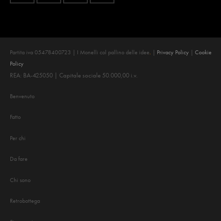
Partita iva 05478400723 | I Monelli col pallino delle idee
.
|
Privacy Policy
|
Cookie
Policy
REA: BA-425050 | Capitale sociale 50.000,00 i.v.
Benvenuto
Fatto
Per chi
Da fare
Chi sono
Retrobottega