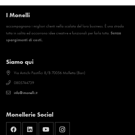
I Monelli
accompagnano i migliori clienti nella scalata del loro business. È una strada
tutta in salita ed occorrono idee creative e funzionali per farla tutta.
Senza
spargimenti di costi.
Siamo qui
Via Antichi Pastifici 8/B 70056 Molfetta (Bari)
0805744739
info@imonelli.it
Monellerie Social