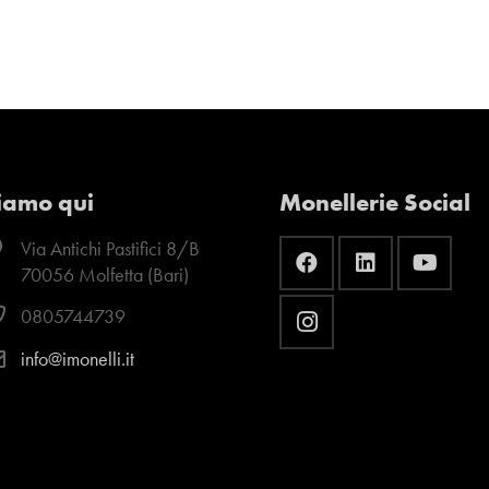
iamo qui
Monellerie Social
Via Antichi Pastifici 8/B
70056 Molfetta (Bari)
0805744739
info@imonelli.it