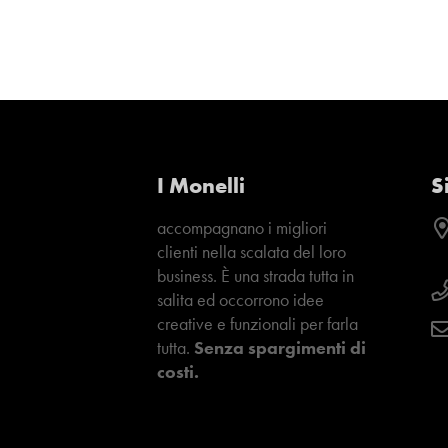
I Monelli
S
accompagnano i migliori
clienti nella scalata del loro
business. È una strada tutta in
salita ed occorrono idee
creative e funzionali per farla
tutta.
Senza spargimenti di
costi.