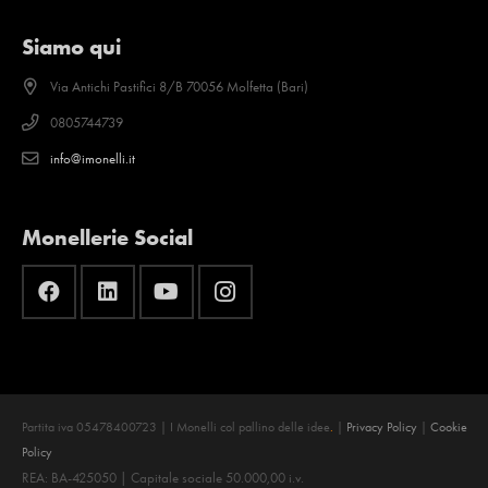
Siamo qui
Via Antichi Pastifici 8/B 70056 Molfetta (Bari)
0805744739
info@imonelli.it
Monellerie Social
Partita iva 05478400723 | I Monelli col pallino delle idee
.
|
Privacy Policy
|
Cookie
Policy
REA: BA-425050 | Capitale sociale 50.000,00 i.v.