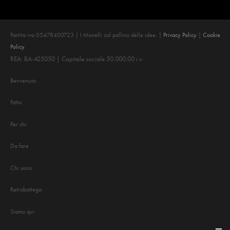
Partita iva 05478400723 | I Monelli col pallino delle idee
.
|
Privacy Policy
|
Cookie
Policy
REA: BA-425050 | Capitale sociale 50.000,00 i.v.
Benvenuto
Fatto
Per chi
Da fare
Chi sono
Retrobottega
Siamo qui