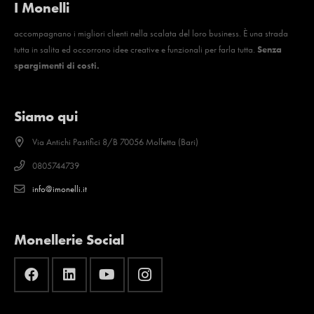
I Monelli
accompagnano i migliori clienti nella scalata del loro business. È una strada
tutta in salita ed occorrono idee creative e funzionali per farla tutta.
Senza
spargimenti di costi.
Siamo qui
Via Antichi Pastifici 8/B 70056 Molfetta (Bari)
0805744739
info@imonelli.it
Monellerie Social