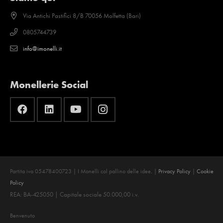
Via Antichi Pastifici 8/B 70056 Molfetta (Bari)
0805744739
info@imonelli.it
Monellerie Social
Partita iva 05478400723 | I Monelli col pallino delle idee
.
|
Privacy Policy
|
Cookie
Policy
REA: BA-425050 | Capitale sociale 50.000,00 i.v.
Benvenuto